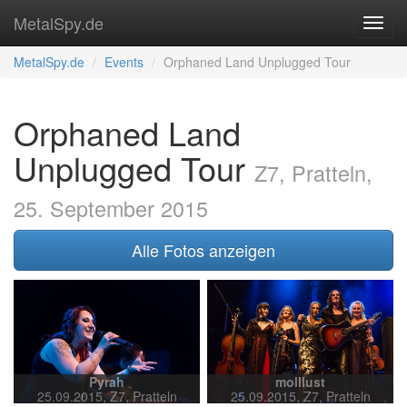
MetalSpy.de
MetalSpy.de
Events
Orphaned Land Unplugged Tour
Orphaned Land
Unplugged Tour
Z7, Pratteln,
25. September 2015
Alle Fotos anzeigen
Pyrah
molllust
25.09.2015, Z7, Pratteln
25.09.2015, Z7, Pratteln